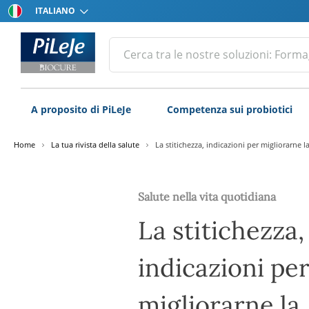
Scegli
la
Tutti
lingua
Cerca
i
prodotti
del
Laboratorio
A proposito di PiLeJe
Competenza sui probiotici
PiLeJe
Home
La tua rivista della salute
La stitichezza, indicazioni per migliorarne
Salute nella vita quotidiana
La stitichezza,
indicazioni pe
migliorarne la