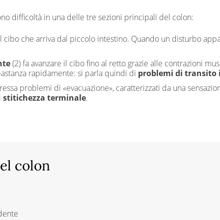
o difficoltà in una delle tre sezioni principali del colon:
il cibo che arriva dal piccolo intestino. Quando un disturbo appa
nte
(2) fa avanzare il cibo fino al retto grazie alle contrazioni m
bastanza rapidamente: si parla quindi di
problemi di transito 
eressa problemi di «evacuazione», caratterizzati da una sensazi
i
stitichezza terminale
.
del colon
ndente