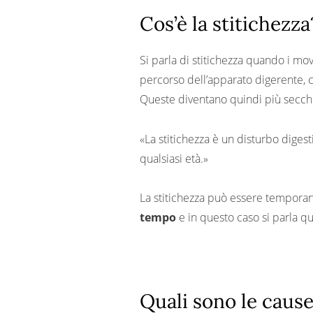
E la stitichezza nel bambino?
Cos’è la stitichezza
Cose da ricordare
Le nostre referenze
Si parla di stitichezza quando i mov
percorso dell’apparato digerente, 
Queste diventano quindi più secche,
«La stitichezza è un disturbo diges
qualsiasi età.»
La stitichezza può essere temporan
tempo
e in questo caso si parla q
Quali sono le cause