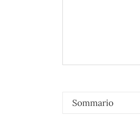
Sommario
Cos’è la stitichezza?
Quali sono le cause della sti
Le vari sezioni del colon
Quali sono le persone più a r