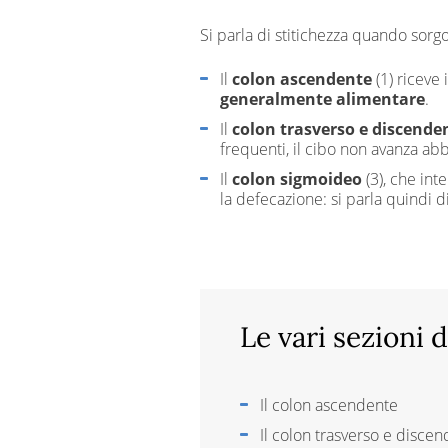
Si parla di stitichezza quando sorgon
Il
colon ascendente
(1) riceve 
generalmente alimentare
.
Il
colon trasverso e discende
frequenti, il cibo non avanza ab
Il
colon sigmoideo
(3), che int
la defecazione: si parla quindi d
Le vari sezioni 
Il colon ascendente
Il colon trasverso e disce