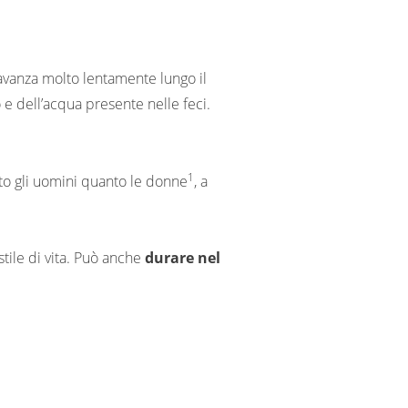
o avanza molto lentamente lungo il
e dell’acqua presente nelle feci.
1
nto gli uomini quanto le donne
, a
tile di vita. Può anche
durare nel