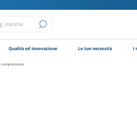
AVVIA
LA
Qualità ed innovazione
Le tue necessità
I 
RICERCA
 la comprensione
r