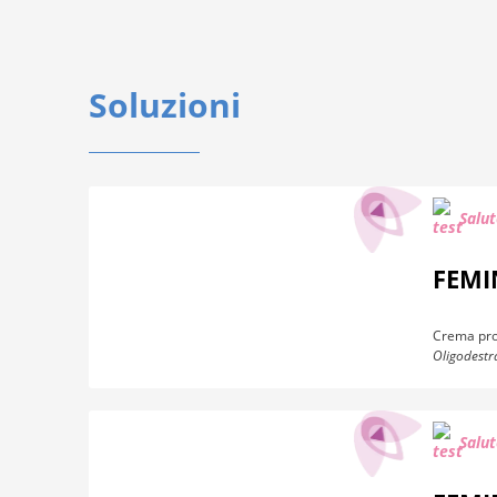
Soluzioni
Salut
FEMI
Crema prot
Oligodestra
Salut