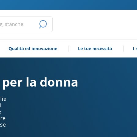
AVVIA
LA
Qualità ed innovazione
Le tue necessità
I 
RICERCA
i per la donna
lie
i
e
tre
rse