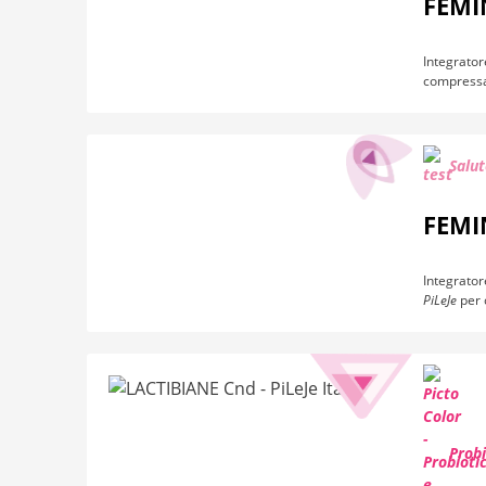
FEMI
Integrator
compressa,
Salut
FEMI
Integrator
PiLeJe
per 
Probi