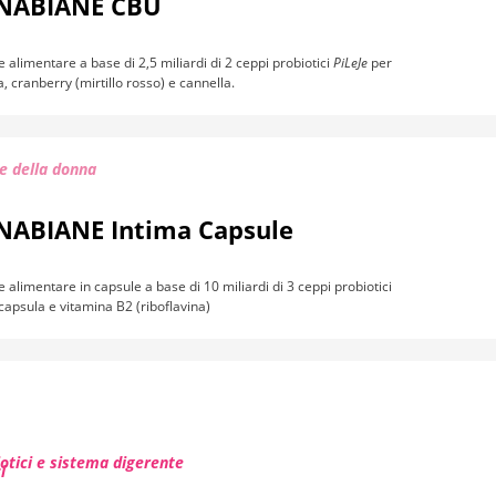
NABIANE CBU
e alimentare a base di 2,5 miliardi di 2 ceppi probiotici
PiLeJe
per
 cranberry (mirtillo rosso) e cannella.
e della donna
NABIANE Intima Capsule
e alimentare in capsule a base di 10 miliardi di 3 ceppi probiotici
capsula e vitamina B2 (riboflavina)
otici e sistema digerente