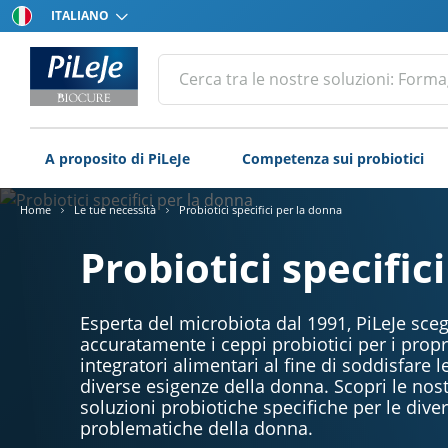
Scegli
la
Tutti
lingua
Cerca
i
prodotti
del
Laboratorio
A proposito di PiLeJe
Competenza sui probiotici
PiLeJe
Home
Le tue necessità
Probiotici specifici per la donna
Probiotici specific
Esperta del microbiota dal 1991, PiLeJe sceg
accuratamente i ceppi probiotici per i propr
integratori alimentari al fine di soddisfare l
diverse esigenze della donna. Scopri le nos
soluzioni probiotiche specifiche per le dive
problematiche della donna.