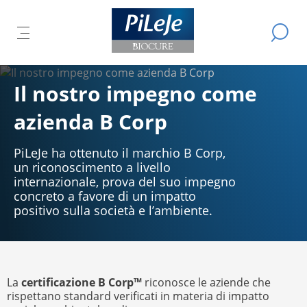
Tutti
Cerca
DI
i
APRI
A
prodotti
IL
del
IPALE
Ù
L
MENÙ
Laboratorio
CIPALE
Il nostro impegno come
R
PRINCIPALE
PiLeJe
azienda B Corp
PiLeJe ha ottenuto il marchio B Corp,
un riconoscimento a livello
internazionale, prova del suo impegno
concreto a favore di un impatto
positivo sulla società e l’ambiente.
La
certificazione B Corp™
riconosce le aziende che
rispettano standard verificati in materia di impatto