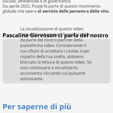
sociale, ambientale e di governance.
Da aprile 2025, PiLeJe fa parte di questo movimento
globale che opera
al servizio delle persone e della vita.
La visualizzazione di questo video
Pascaline Gervoson ci parla del nostro
potrebbe comportare l’uso di cookie
da parte del nostro partner della
impegno B Corp
piattaforma video. Considerando il
tuo rifiuto di accettare i cookie, e per
rispetto della tua scelta, abbiamo
bloccato la lettura di questo video. Se
vuoi continuare a visualizzarlo,
acconsenta cliccando sul pulsante
sottostante.
AUTORIZZO
Per saperne di più