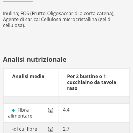
Inulina; FOS (Frutto-Oligosaccaridi a corta catena);
Agente di carica: Cellulosa microcristallina (gel di
cellulosa).
Analisi nutrizionale
Analisi media
Per 2 bustine o 1
cucchiaino da tavola
raso
Fibra
(g)
4,4
alimentare
-di cui fibre
(g)
2,7