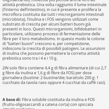
attività prebiotica. Una volta raggiunto il lume intestinale
(l’interno dell’intestino), in cui è presente e prolifera la
microflora costituita dai tutti i microrganismi intestinali
(microbiota), l’inulina e i FOS vengono utilizzati come
substrato di crescita per alcuni batteri buoni già
presenti in loco. Questi microrganismi, bifidobatteri in
particolare, utilizzano processi di fermentazione delle
fibre per il loro metabolismo. In questo modo le colonie
di “batteri buoni” crescono e, per competizione,
inibiscono la crescita di possibili patogeni. Le assunzioni
di inulina che possono permettere la corretta attività
prebiotica sono tra i 4 e i 10 g.
2IN solo fibra contiene 4,4 g di fibra alimentare (di cui 2,7
g fibre da inulina e 1,6 g di fibre da FOS) per dose
giornaliera (bustine: 2 bustine/die; barattolo 200 g: 1
cucchiaio da tavola raso oppure 4 cucchiai da caffè rasi).
A base di:
Fibra solubile costituita da inulina e FOS
(frutto-oligosaccaridi a catena corta) con spiccata