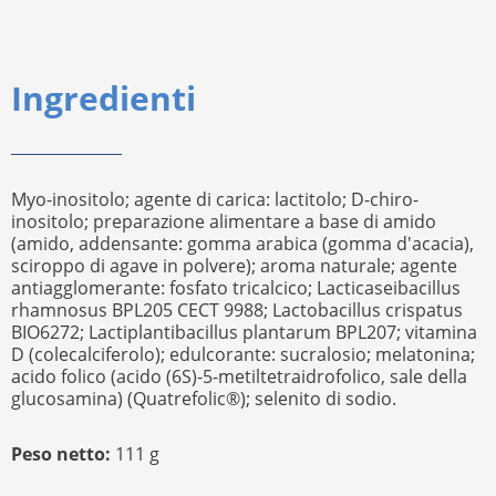
Ingredienti
Myo-inositolo; agente di carica: lactitolo; D-chiro-
inositolo; preparazione alimentare a base di amido
(amido, addensante: gomma arabica (gomma d'acacia),
sciroppo di agave in polvere); aroma naturale; agente
antiagglomerante: fosfato tricalcico; Lacticaseibacillus
rhamnosus BPL205 CECT 9988; Lactobacillus crispatus
BIO6272; Lactiplantibacillus plantarum BPL207; vitamina
D (colecalciferolo); edulcorante: sucralosio; melatonina;
acido folico (acido (6S)-5-metiltetraidrofolico, sale della
glucosamina) (Quatrefolic®); selenito di sodio.
Peso netto:
111 g