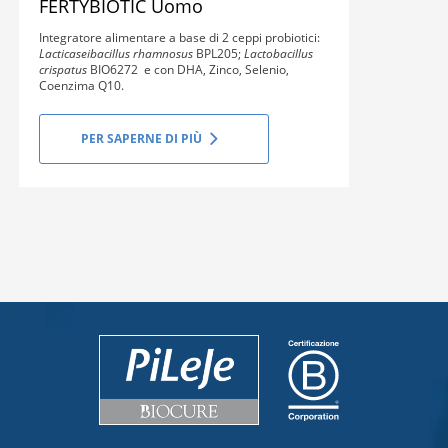
FERTYBIOTIC Uomo
Integratore alimentare a base di 2 ceppi probiotici:
Lacticaseibacillus rhamnosus
BPL205;
Lactobacillus
crispatus
BIO6272 e con DHA, Zinco, Selenio,
Coenzima Q10.
PER SAPERNE DI PIÙ