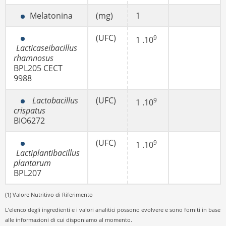
Melatonina
(mg)
1
(UFC)
9
1 .10
Lacticaseibacillus
rhamnosus
BPL205 CECT
9988
Lactobacillus
(UFC)
9
1 .10
crispatus
BIO6272
(UFC)
9
1 .10
Lactiplantibacillus
plantarum
BPL207
(1) Valore Nutritivo di Riferimento
L’elenco degli ingredienti e i valori analitici possono evolvere e sono forniti in base
alle informazioni di cui disponiamo al momento.