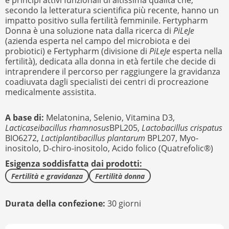
e principi attivi funzionali di altissima qualità che,
secondo la letteratura scientifica più recente, hanno un
impatto positivo sulla fertilità femminile. Fertypharm
Donna è una soluzione nata dalla ricerca di
PiLeJe
(azienda esperta nel campo del microbiota e dei
probiotici) e Fertypharm (divisione di
PiLeJe
esperta nella
fertilità), dedicata alla donna in età fertile che decide di
intraprendere il percorso per raggiungere la gravidanza
coadiuvata dagli specialisti dei centri di procreazione
medicalmente assistita.
A base di:
Melatonina,
Selenio,
Vitamina D3,
Lacticaseibacillus rhamnosus
BPL205,
Lactobacillus crispatus
BIO6272,
Lactiplantibacillus plantarum
BPL207,
Myo-
inositolo,
D-chiro-inositolo,
Acido folico (Quatrefolic®)
Esigenza soddisfatta dai prodotti:
Fertilità e gravidanza
Fertilità donna
Durata della confezione:
30 giorni