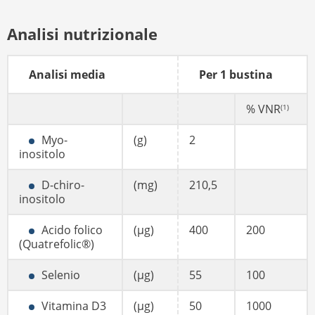
Analisi nutrizionale
Analisi media
Per 1 bustina
% VNR
(1)
Myo-
(g)
2
inositolo
D-chiro-
(mg)
210,5
inositolo
Acido folico
(µg)
400
200
(Quatrefolic®)
Selenio
(µg)
55
100
Vitamina D3
(µg)
50
1000