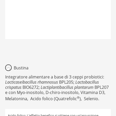
Bustina
Integratore alimentare a base di 3 ceppi probiotici:
Lacticaseibacillus rhamnosus
BPL205;
Lactobacillus
crispatus
BIO6272;
Lactiplantibacillus plantarum
BPL207
e con Myo-inositolo, D-chiro-inositolo, Vitamina D3,
®
Melatonina, Acido folico (Quatrefolic
), Selenio.
Acido folico: L’effetto benefico si ottiene con un’assunzione