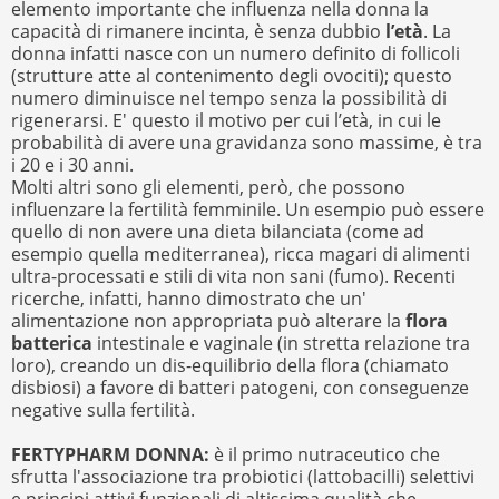
elemento importante che influenza nella donna la
capacità di rimanere incinta, è senza dubbio
l’età
. La
donna infatti nasce con un numero definito di follicoli
(strutture atte al contenimento degli ovociti); questo
numero diminuisce nel tempo senza la possibilità di
rigenerarsi. E' questo il motivo per cui l’età, in cui le
probabilità di avere una gravidanza sono massime, è tra
i 20 e i 30 anni.
Molti altri sono gli elementi, però, che possono
influenzare la fertilità femminile. Un esempio può essere
quello di non avere una dieta bilanciata (come ad
esempio quella mediterranea), ricca magari di alimenti
ultra-processati e stili di vita non sani (fumo). Recenti
ricerche, infatti, hanno dimostrato che un'
alimentazione non appropriata può alterare la
flora
batterica
intestinale e vaginale (in stretta relazione tra
loro), creando un dis-equilibrio della flora (chiamato
disbiosi) a favore di batteri patogeni, con conseguenze
negative sulla fertilità.
FERTYPHARM DONNA:
è il primo nutraceutico che
sfrutta l'associazione tra probiotici (lattobacilli) selettivi