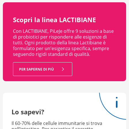
Scopri la linea LACTIBIANE
Con LACTIBIANE, PiLeJe offre 9 soluzioni a base
di probiotici per rispondere alle esigenze di
tutti. Ogni prodotto della linea Lactibiane è
formulato per un'esigenza specifica, sempre
seguendo rigidi standard di qualità.
PER SAPERNE DI PIÙ
Lo sapevi?
Il 60-70% delle cellule immunitarie si trova
nell’intestino. Per garantire il corretto