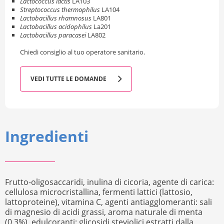
Lactococcus lactis
LA103
Streptococcus thermophilus
LA104
Lactobacillus rhamnosus
LA801
Lactobacillus acidophilus
La201
Lactobacillus paracasei
LA802
Chiedi consiglio al tuo operatore sanitario.
VEDI TUTTE LE DOMANDE
Ingredienti
Frutto-oligosaccaridi, inulina di cicoria, agente di carica:
cellulosa microcristallina, fermenti lattici (lattosio,
lattoproteine), vitamina C, agenti antiagglomeranti: sali
di magnesio di acidi grassi, aroma naturale di menta
(0,3%), edulcoranti: glicosidi steviolici estratti dalla