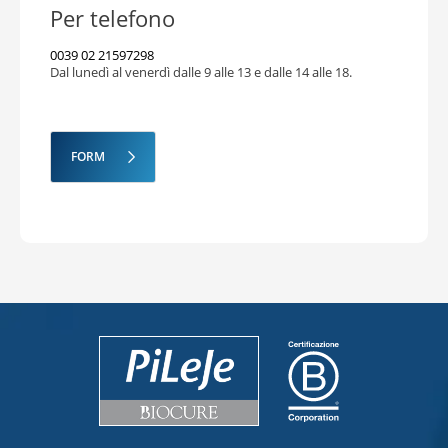
Lactobacillus acidophilus
La201
4 probiotici in ogni capsula.
Per telefono
Per scegliere correttamente il tuo
Lactobacillus paracasei
LA802
integratore, chiedi consiglio al tuo
0039 02 21597298
operatore sanitario.
Dal lunedì al venerdì dalle 9 alle 13 e dalle 14 alle 18.
Chiedi consiglio al tuo operatore
sanitario.
FORM