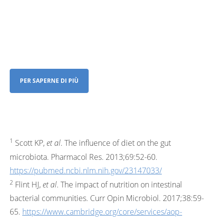
Qual è l'alimentazione
consigliata per un microbiota
in salute?
PER SAPERNE DI PIÙ
1
Scott KP,
et al
. The influence of diet on the gut
microbiota. Pharmacol Res. 2013;69:52-60.
https://pubmed.ncbi.nlm.nih.gov/23147033/
2
Flint HJ,
et al
. The impact of nutrition on intestinal
bacterial communities. Curr Opin Microbiol. 2017;38:59-
65.
https://www.cambridge.org/core/services/aop-