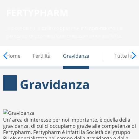
FERTYPHARM
Si prende cura delle coppie che intraprendono un
percorso di procreazione medicalmente assistita
FERTYPHARM
Home
Fertilità
Gravidanza
Tutte le s
Gravidanza
Un’ area di interesse per noi importante, è quella della
gravidanza, di cui ci occupiamo grazie alle competenze di
Fertypharm. Fertypharm è infatti la Società del gruppo
PiLeJe specializzata nel campo della gravidanza e della