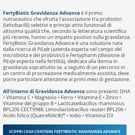
FertyBiotic Gravidanza Advance
è il primo
nutraceutico che sfrutta l'associazione tra probiotici
(lattobacilli) selettivi e principi attivi funzionali di
altissima qualità che, secondo la letteratura scientifica
più recente, hanno un impatto positivo sulla gravidanza.
FertyBiotic Gravidanza Advance è una soluzione nata
dalla ricerca di
PiLeJe
(azienda esperta nel campo del
microbiota e dei probiotici) e Fertypharm (divisione di
PiLeJe
esperta nella fertilità), dedicata alla donna in
gravidanza soprattutto se, a seguito di un percorso in
un centro di procreazione medicalmente assistita, deve
porre particolare attenzione ai primi mesi di gestazione.
All’interno di Gravidanza Advance
sono presenti: DHA
• Vitamina C • Magnesio • Ferro • Vitamina E • Zinco •
Vitamine del gruppo B • Lacticaseibacillus rhamnosus
BPL205 CECT9988, Limosilactobacillus reuteri BPL206 •
Acido folico (Quatrefolic®)* • Iodio • Vitamina D3
SCOPRI COSA CONTIENE FERTYBIOTIC GRAVIDANZA ADVANCE