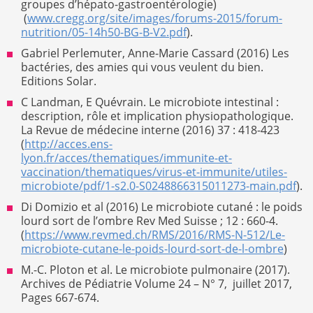
groupes d’hépato-gastroentérologie)
(
www.cregg.org/site/images/forums-2015/forum-
nutrition/05-14h50-BG-B-V2.pdf
).
Gabriel Perlemuter, Anne-Marie Cassard (2016) Les
bactéries, des amies qui vous veulent du bien.
Editions Solar.
C Landman, E Quévrain. Le microbiote intestinal :
description, rôle et implication physiopathologique.
La Revue de médecine interne (2016) 37 : 418-423
(
http://acces.ens-
lyon.fr/acces/thematiques/immunite-et-
vaccination/thematiques/virus-et-immunite/utiles-
microbiote/pdf/1-s2.0-S0248866315011273-main.pdf
).
Di Domizio et al (2016) Le microbiote cutané : le poids
lourd sort de l’ombre Rev Med Suisse ; 12 : 660-4.
(
https://www.revmed.ch/RMS/2016/RMS-N-512/Le-
microbiote-cutane-le-poids-lourd-sort-de-l-ombre
)
M.-C. Ploton et al. Le microbiote pulmonaire (2017).
Archives de Pédiatrie Volume 24 – N° 7, juillet 2017,
Pages 667-674.