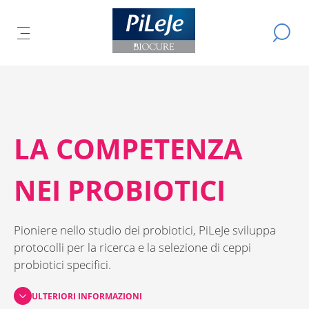
Tutti
Cerca
DI
i
APRI
A
prodotti
IL
del
IPALE
Ù
L
MENÙ
Laboratorio
CIPALE
R
PRINCIPALE
PiLeJe
LA COMPETENZA
NEI PROBIOTICI
Pioniere nello studio dei probiotici, PiLeJe sviluppa
protocolli per la ricerca e la selezione di ceppi
probiotici specifici.
ULTERIORI INFORMAZIONI