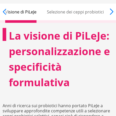
Visione di PiLeJe
Selezione dei ceppi probiotici
G
La visione di PiLeJe:
personalizzazione e
specificità
formulativa
Anni di ricerca sui probiotici hanno portato PiLeJe a
sviluppare approfondite competenze utili a selezionare