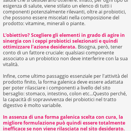
salute che si desiderano ottenere. Infatti, per ogni tipo di
esigenza di salute, viene stilato un elenco di tutti i
componenti potenzialmente rilevanti, oltre ai probiotici,
che possono essere miscelati nella composizione del
prodotto: vitamine, minerali o piante.
L’obiettivo? Scegliere gli elementi in grado di agire in
sinergia con i ceppi probiotici selezionati e quindi
ottimizzare l'azione desiderata.
Bisogna, però, tener
conto di un fattore cruciale: qualsiasi componente
associato a un probiotico non deve interferire con la sua
vitalità.
Infine, come ultimo passaggio essenziale per l'attività del
prodotto finito, la forma galenica deve essere adattata
per poter rilasciare i componenti a livello del sito
bersaglio: stomaco, intestino, colon etc...Questo perché,
la capacità di sopravvivenza dei probiotici nel tratto
digestivo è molto variabile.
In assenza di una forma galenica scelta con cura, la
migliore formulazione può quindi essere totalmente
inefficace se non viene rilasciata nel sito desiderato.