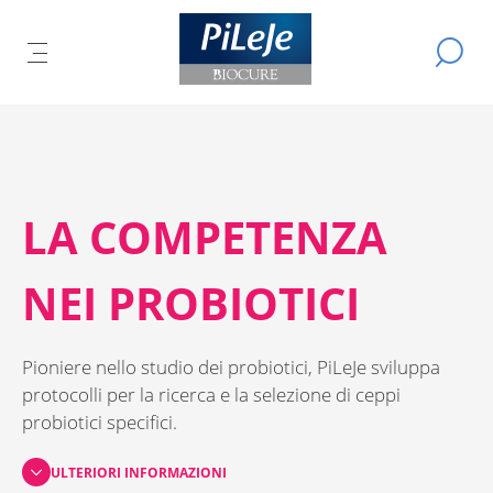
Tutti
Cerca
DI
i
APRI
A
prodotti
IL
del
IPALE
Ù
L
MENÙ
Laboratorio
CIPALE
R
PRINCIPALE
PiLeJe
LA COMPETENZA
NEI PROBIOTICI
Pioniere nello studio dei probiotici, PiLeJe sviluppa
protocolli per la ricerca e la selezione di ceppi
probiotici specifici.
ULTERIORI INFORMAZIONI