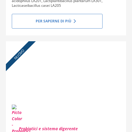
acidophilus LA201, Lactiplantibacillus plantarum LA301,
Lacticaseibacillus casei LA205
PER SAPERNE DI PIÙ
NUOVO
Probiotici e sistema digerente