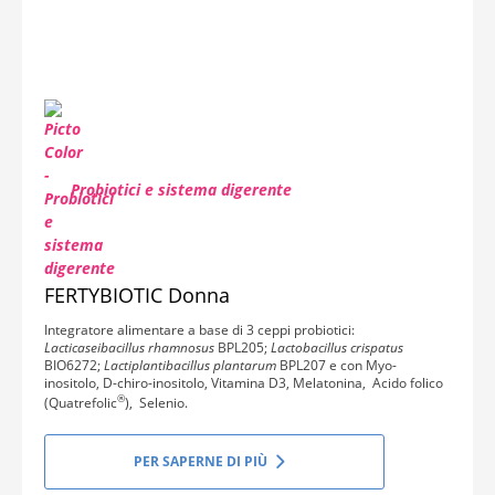
Probiotici e sistema digerente
FERTYBIOTIC Donna
Integratore alimentare a base di 3 ceppi probiotici:
Lacticaseibacillus rhamnosus
BPL205;
Lactobacillus crispatus
BIO6272;
Lactiplantibacillus plantarum
BPL207 e con Myo-
inositolo, D-chiro-inositolo, Vitamina D3, Melatonina, Acido folico
®
(Quatrefolic
), Selenio.
PER SAPERNE DI PIÙ